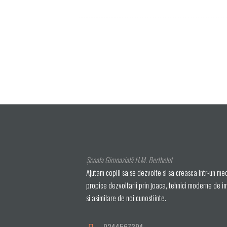
Școala Gimnazială H.M. Berthelot
Ajutam copiii sa se dezvolte si sa creasca intr-un me
propice dezvoltarii prin joaca, tehnici moderne de i
si asimilare de noi cunostiinte.
0244567394