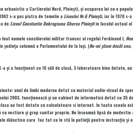
n urbanistic a Cartierului Nord, Ploieşti, şi ocuparea lui cu o popul
l 1962 s-a pus piatra de temelie a
Liceului Nr.6 Ploieşti,
iar în 1970 s-a 
ea de
Liceul Constantin Dobrogeanu Gherea Ploieşti
in localul actual a
 luat numele consilierului militar francez al regelui Ferdinand I,
Hen
în şedinţa solemnă a Parlamentului de la Iaşi. (
Nu-mi ştiam decât una, 
X-a şi a funcţionat cu 16 săli de clasă, 3 laboratoare bine dotate, u
ete: unul de limbi moderne dotat cu material audio-vizual de specia
nului 2003, funcţionează şi un cabinet de informatică dotat cu 35 d
lasa au fost dotate cu calculatoare si internet. In toata scoala exis
 cu vestiare şi grup sanitar propriu. Nu înseamnă lipsă de modestie 
ele didactice care fac tot ce le stă în putinţă pentru instrucţia şi e