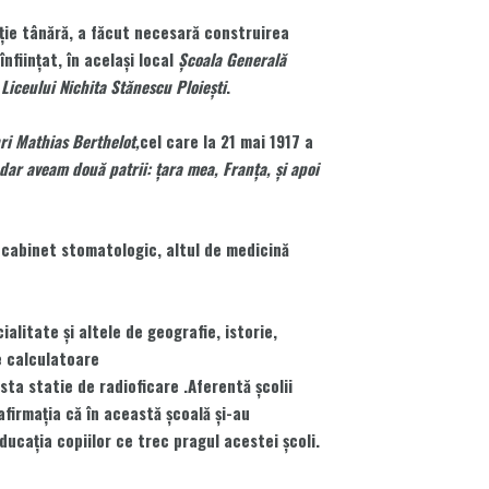
aţie tânără, a făcut necesară construirea
înfiinţat, în acelaşi local
Şcoala Generală
l
Liceului Nichita Stănescu Ploieşti
.
ri Mathias Berthelot,
cel care la 21 mai 1917 a
dar aveam două patrii: ţara mea, Franţa, şi apoi
n cabinet stomatologic, altul de medicină
litate şi altele de geografie, istorie,
e calculatoare
ta statie de radioficare .Aferentă școlii
afirmația că în această școală şi-au
ducaţia copiilor ce trec pragul acestei şcoli.