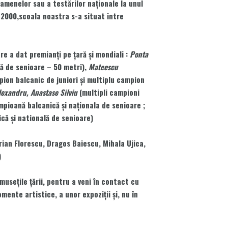
xamenelor sau a testărilor naţionale la unul
2000,scoala noastra s-a situat intre
re a dat premianţi pe ţară şi mondiali :
Ponta
ă de senioare – 50 metri),
Mateescu
ion balcanic de juniori şi multiplu campion
lexandru, Anastase Silviu
(multipli campioni
pioană balcanică şi naţionala de senioare ;
că şi natională de senioare)
ian Florescu, Dragos Baiescu, Mihala Ujica,
)
useţile ţării, pentru a veni în contact cu
ente artistice, a unor expoziţii şi, nu în