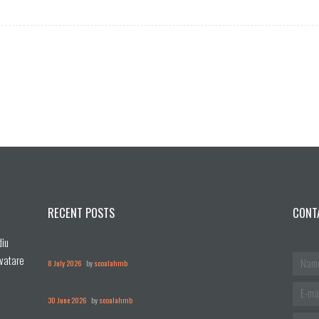
RECENT POSTS
CONT
diu
nvatare
8 July 2026
by
scoalahmb
30 June 2026
by
scoalahmb