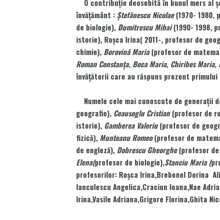
O contribuţie deosebită în bunul mers al şcol
învăţământ :
Ştefănescu Nicolae
(1970- 1980, 
de biologie),
Dumitrescu Mihai
(1990- 1998, p
istorie), Roşca Irina( 2011-, profesor de geog
chimie),
Borovină Maria
(profesor de matema
Roman Constanţa, Beca Maria, Chiribes Maria,
învăţătorii care au răspuns prezent primului c
Numele cele mai cunoscute de generaţii de
geografie),
Ceausoglu Cristian
(profesor de r
istorie),
Gamberea Valeriu
(profesor de geogr
fizică),
Munteanu Romeo
(profesor de matem
de engleză),
Dobrescu Gheorghe
(profesor de
Elena(
profesor de biologie),
Stanciu Maria (
pr
profesorilor: Roşca Irina,Brebenel Dorina
Al
Ianculescu Angelica,Craciun Ioana,Nae Adria
Irina,Vasile Adriana,Grigore Florina,Ghita N