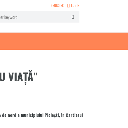
REGISTER
LOGIN
U VIAȚĂ”
i
 de nord a municipiului Ploieşti, în Cartierul