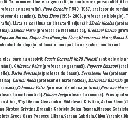
ii, în formarea tinerelor generaţii, în conturarea personalităţii lor
profesor de geografie),
Popa Cornelia
(1980- 1987, profesor de român
rofesor de română),
Valuta Elena
(1998- 2006, profesor de biologie). 
rafie). Lista se continuă cu directorii adjuncţi:
Săroiu Nicolae
(profes
tică),
Stanciu Maria
(profesor de matematică),
Brebenel Dorina
(profe
 Popescu Dorina, Chiper Ana,Gheorghe Elena,Gheormescu Maria,Manea Ele
linchet de clopoţel al fiecărui început de an şcolar , ani la rând.
 elevi care au absolvit
Şcoala Generală Nr.25 Ploiesti
sunt cele ale pr
omână), G
hinescu Doina
(profesor de germană),
Popescu Emanuel
(prof
afie),
Barbu Constanţa
(profesor de desen),
Secreteanu Ion
(profesor
atică),
Carnici Adela
(profesor de matematică),
Marinescu Gabriela
(p
 română),
Columban Petre (
profesor de educaţie fizică),
Borovină Maria
ofesor de matematică),
Stănoiu Zoe(
profesor de română). Prestigiul şc
ina Arion, Vîrghileanu Alecsandra, Rădulescu Cristina, Anton Elena,Vl
na,Cirstea Cristina,Dragulin Gabriela,Bejgu Roxana,Masone Gabriela
icoleta,Grecu Oana,Popescu Liliana,Serban Gabriela,Chivu Veronica,M