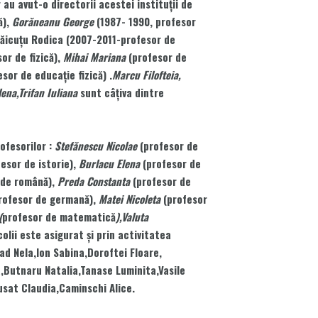
 au avut-o directorii acestei instituţii de
ă),
Gorăneanu George
(1987- 1990, profesor
Tăicuţu Rodica (2007-2011-profesor de
or de fizică),
Mihai Mariana
(profesor de
sor de educaţie fizică) .
Marcu Filofteia,
na,Trifan Iuliana
sunt câţiva dintre
ofesorilor :
Stefănescu Nicolae
(profesor de
esor de istorie),
Burlacu Elena
(profesor de
 de română),
Preda Constanta
(profesor de
rofesor de germană),
Matei Nicoleta
(profesor
(
profesor de matematică
),Valuta
olii este asigurat şi prin activitatea
ad Nela,Ion Sabina,Doroftei Floare,
,Butnaru Natalia,Tanase Luminita,Vasile
usat Claudia,Caminschi Alice.