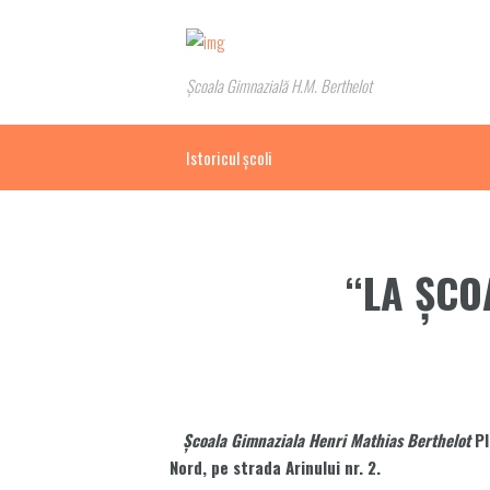
Școala Gimnazială H.M. Berthelot
Istoricul școli
“LA ȘCO
Şcoala Gimnaziala
Henri Mathias Berthelot
Pl
Nord, pe strada Arinului nr. 2.