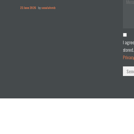
23 June 2026
by
scoalahmb
I agre
stored.
Privac
Sen