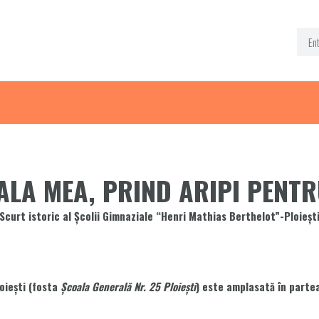
ALA MEA, PRIND ARIPI PENTR
Scurt istoric al Școlii Gimnaziale “Henri Mathias Berthelot”-Ploieșt
oieşti (fosta
Şcoala Generală Nr. 25 Ploieşti
) este amplasată în partea