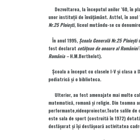
Dezvoltarea, la începutul anilor ’60, în pla
unor instituţii de învăţământ. Astfel, în anu
Nr.25 Ploieşti
, liceul mutându-se cu denumir
În anul 1995,
Şcoala Generală Nr.25 Ploieşti
a
fost declarat
cetăţean de onoare al României
România –
H.M.Berthelot).
Şcoala a început cu clasele I-V şi clasa a I
pediatrică şi o biblioteca.
Ulterior, au fost amenajate mai multe cabin
matematică, romană şi religie. Din toamna a
performante,videoproiector.Toate salile de c
este sala de sport (costruită în 1972) dotată
desfășurat şi își desfăşoară activitatea cadr