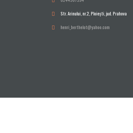
Str. Arinului, nr.2, Ploieşti, jud. Prahova
henri_berthelot@yahoo.com