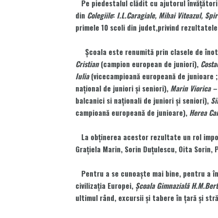
Pe piedestalul clădit cu ajutorul învăţătoril
din
Colegiile
:
I.L.Caragiale, Mihai Viteazul, Spi
primele 10 scoli din judet,privind rezultatele
Şcoala este renumită prin clasele de înot (în
Cristian
(campion european de juniori),
Costa
Iulia
(vicecampioană europeană de junioare ; 
naţional de juniori şi seniori),
Marin Viorica –
balcanici si naţionali de juniori şi seniori),
Si
campioană europeană de junioare),
Herea Ca
La obţinerea acestor rezultate un rol impor
Graţiela Marin, Sorin Duţulescu, Oita Sorin
Pentru a se cunoaşte mai bine, pentru a învă
civilizaţia Europei,
Şcoala Gimnazială H.M.Bert
ultimul rând, excursii şi tabere în ţară şi str