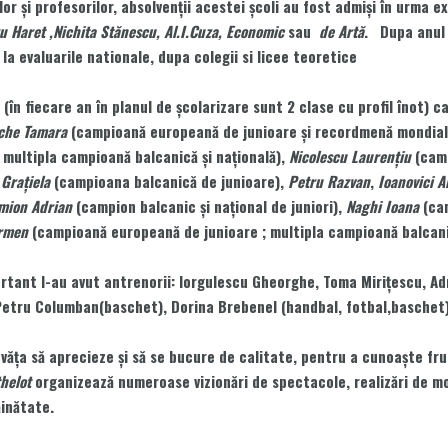
or şi profesorilor, absolvenţii acestei şcoli au fost admişi în urma e
ru Haret ,Nichita Stănescu, Al.I.Cuza, Economic
sau
de Artă
. Dupa anul 
 la evaluarile nationale, dupa colegii si licee teoretice
 fiecare an în planul de şcolarizare sunt 2 clase cu profil înot) ca
che Tamara
(campioană europeană de junioare şi recordmenă
mondial
multipla campioană balcanică şi naţională),
Nicolescu Laurenţiu
(camp
 Graţiela
(campioana balcanică de junioare),
Petru Razvan
,
Ioanovici A
mion Adrian
(campion balcanic şi naţional de juniori),
Naghi Ioana
(cam
rmen
(campioană europeană de junioare ; multipla campioană balcani
tant l-au avut antrenorii: Iorgulescu Gheorghe, Toma Miriţescu, Adr
, Petru Columban(baschet), Dorina Brebenel (handbal, fotbal,baschet
ţa să aprecieze şi să se bucure de calitate, pentru a cunoaşte frum
helot
organizează numeroase vizionări de spectacole, realizări de mom
ăinătate.