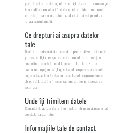
profilul lor de utilizator. Toți utilizatorii își pot vedea, edita sau șterge
informațiile personale oricând (dar nu își pot schimba numele de
utilizator). De asemenea, administratorii sitului web pot vedea și
edita aceste informații.
Ce drepturi ai asupra datelor
tale
Dacă ai un cont sau ai lăsat comentarii pe acest sit web, poți cere să
primești un fișier de export cu datele personale pe care le deținem
despre tine, inclusiv toate datele pe care ni le-ai furnizat. De
asemenea, ne poți cere să ștergem toate datele personale pe care le
deținem despre tine. Acestea nu includ toate datele pe care suntem
obligați să le păstrăm în scopuri administrative, juridice sau de
securitate.
Unde îți trimitem datele
Comentariile vizitatorilor pot fi verificate printr-un serviciu automat
de detectare a spamului.
Informațiile tale de contact