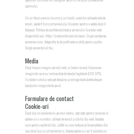
spamului.
Un șir făcut anonim (numit și un hash), creat din adresele tale de
email, poate fi furnizat serviciului Gravatar pentru a vedea dacă îl
folosești. Politica de confidențialitate a serviciului Gravatar este
disponibilă aici: https://automattic.com/privacy/. După aprobarea
comentariului, fotografia ta de profil este vizibilă pentru public
lângă comentariul tău.
Media
Dacă încarci imagini pe situl web, ar trebui să eviți încărcarea
imaginilor care au incluse date de locație înglobate (EXIF GPS).
Vizitatorii sitului web pot descărca și extrage toate datele despre
locație din imaginile de pe sit.
Formulare de contact
Cookie-uri
Dacă lași un comentariu pe situl nostru, poți opta pentru salvarea în
cookie-uri a numelui, adresei de email și sitului tău web. Acestea
sunt pentru confortul tău, astfel nu mai trebuie să le completezi din
nou când lași un alt comentariu. Aceste cookie-uri vor fi valabile un