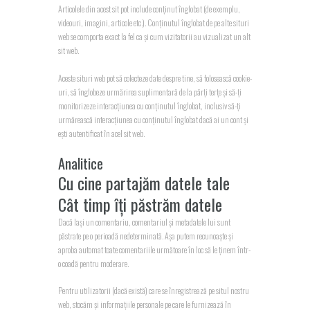
Articolele din acest sit pot include conținut înglobat (de exemplu,
videouri, imagini, articole etc.). Conținutul înglobat de pe alte situri
web se comporta exact la fel ca și cum vizitatorii au vizualizat un alt
sit web.
Aceste situri web pot să colecteze date despre tine, să folosească cookie-
uri, să înglobeze urmărirea suplimentară de la părți terțe și să-ți
monitorizeze interacțiunea cu conținutul înglobat, inclusiv să-ți
urmărească interacțiunea cu conținutul înglobat dacă ai un cont și
ești autentificat în acel sit web.
Analitice
Cu cine partajăm datele tale
Cât timp îți păstrăm datele
Dacă lași un comentariu, comentariul și metadatele lui sunt
păstrate pe o perioadă nedeterminată. Așa putem recunoaște și
aproba automat toate comentariile următoare în loc să le ținem într-
o coadă pentru moderare.
Pentru utilizatorii (dacă există) care se înregistrează pe situl nostru
web, stocăm și informațiile personale pe care le furnizează în