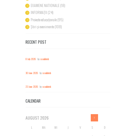
EXAMENE NATIONALE
(18)
INFORMAȚII
(24)
Proiecte educaționale
(95)
Știri și evenimente
(108)
RECENT POST
8 July 2026
by
scoalahmb
30 June 2026
by
scoalahmb
23 June 2026
by
scoalahmb
CALENDAR
AUGUST
2026
L
MA
MI
J
V
S
D