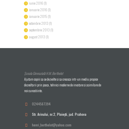
iunie 2016
(1)
ianuarie 2016
(1)
ianuarie 2015
(1)
octombrie 2013
(1)
septembrie 2013
(1)
august 2013
(1)
Școala Gimnazială H.M. Berthelot
Ajutam copiii sa se dezvolte si sa creasca intr-un mediu propice
dezvoltarii prin joaca, tehnici moderne de invatare si asimilare de
noi cunostiinte.
0244567394
Str. Arinului, nr.2, Ploieşti, jud. Prahova
henri_berthelot@yahoo.com