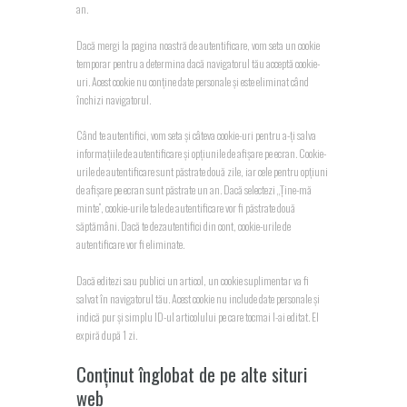
an.
Dacă mergi la pagina noastră de autentificare, vom seta un cookie
temporar pentru a determina dacă navigatorul tău acceptă cookie-
uri. Acest cookie nu conține date personale și este eliminat când
închizi navigatorul.
Când te autentifici, vom seta și câteva cookie-uri pentru a-ți salva
informațiile de autentificare și opțiunile de afișare pe ecran. Cookie-
urile de autentificare sunt păstrate două zile, iar cele pentru opțiuni
de afișare pe ecran sunt păstrate un an. Dacă selectezi „Ține-mă
minte”, cookie-urile tale de autentificare vor fi păstrate două
săptămâni. Dacă te dezautentifici din cont, cookie-urile de
autentificare vor fi eliminate.
Dacă editezi sau publici un articol, un cookie suplimentar va fi
salvat în navigatorul tău. Acest cookie nu include date personale și
indică pur și simplu ID-ul articolului pe care tocmai l-ai editat. El
expiră după 1 zi.
Conținut înglobat de pe alte situri
web