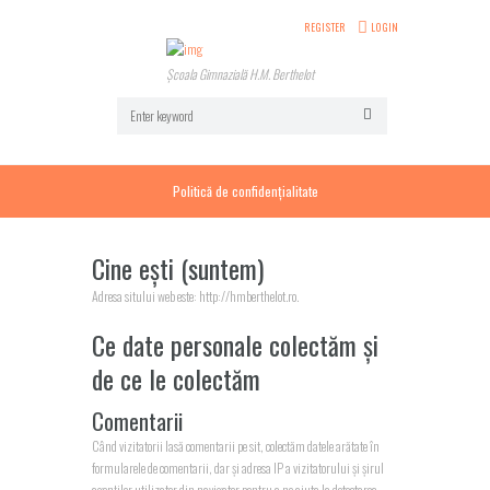
REGISTER
LOGIN
Școala Gimnazială H.M. Berthelot
Politică de confidențialitate
Cine ești (suntem)
Adresa sitului web este: http://hmberthelot.ro.
Ce date personale colectăm și
de ce le colectăm
Comentarii
Când vizitatorii lasă comentarii pe sit, colectăm datele arătate în
formularele de comentarii, dar și adresa IP a vizitatorului și șirul
agenților utilizator din navigator pentru a ne ajuta la detectarea