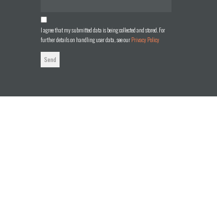
I agree that my submitted data is being collected and stored. For
further details on handling user data, see our
Privacy Policy
Send