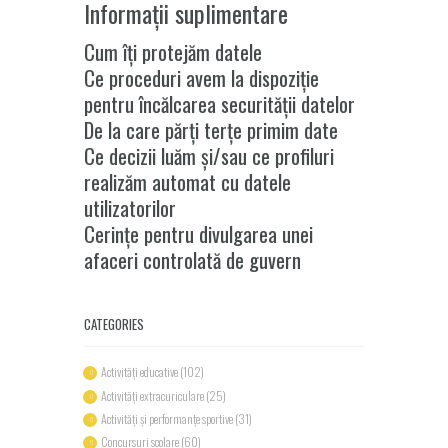
Informații suplimentare
Cum îți protejăm datele
Ce proceduri avem la dispoziție
pentru încălcarea securității datelor
De la care părți terțe primim date
Ce decizii luăm și/sau ce profiluri
realizăm automat cu datele
utilizatorilor
Cerințe pentru divulgarea unei
afaceri controlată de guvern
CATEGORIES
Activități educative
(102)
Activități extracuriculare
(25)
Activități și performanțe sportive
(31)
Concursuri scolare
(60)