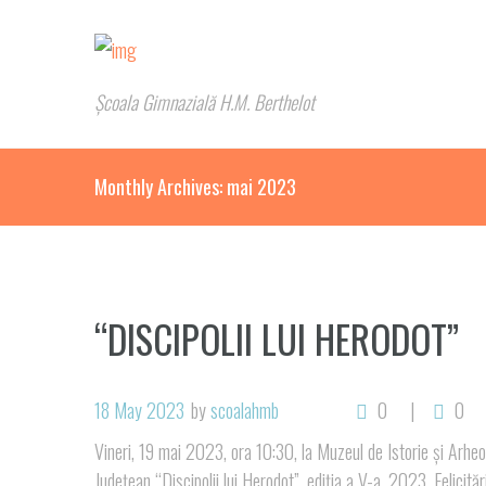
Școala Gimnazială H.M. Berthelot
Monthly Archives: mai 2023
“DISCIPOLII LUI HERODOT”
18 May 2023
by
scoalahmb
0
0
Vineri, 19 mai 2023, ora 10:30, la Muzeul de Istorie și Arhe
Județean “Discipolii lui Herodot”, ediția a V-a, 2023. Felicităr