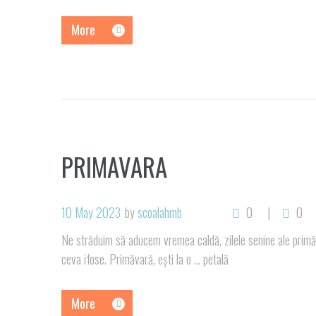
More
PRIMAVARA
10 May 2023
by
scoalahmb
0
0
Ne străduim să aducem vremea caldă, zilele senine ale primăve
ceva ifose. Primăvară, ești la o … petală
More