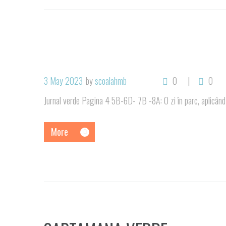
3 May 2023
by
scoalahmb
0
0
Jurnal verde Pagina 4 5B-6D- 7B -8A: O zi în parc, aplicâ
More