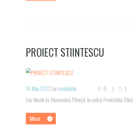
PROIECT STIINTESCU
10 May 2023
by
scoalahmb
0
1
Edu Musik by Filarmonica Ploiești, în cadrul Proiectului Stiin
More