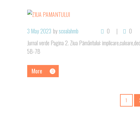
3 May 2023
by
scoalahmb
0
0
Jurnal verde Pagina 2. Ziua Pământului: implicare,culoare,ded
5B-7B
More
1