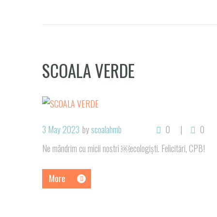
SCOALA VERDE
3 May 2023
by
scoalahmb
0
0
Ne mândrim cu micii nostri ￼ecologiști. Felicitări, CPB!
More