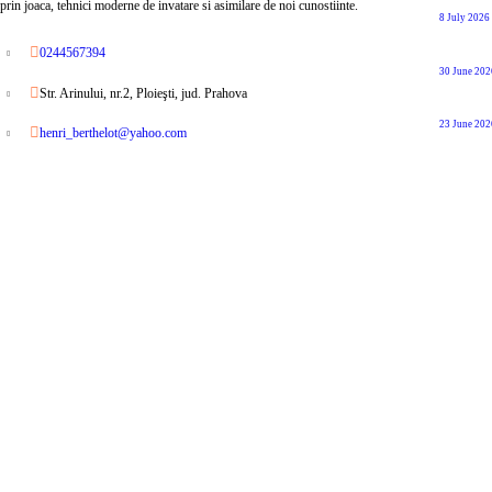
prin joaca, tehnici moderne de invatare si asimilare de noi cunostiinte.
8 July 2026
0244567394
30 June 202
Str. Arinului, nr.2, Ploieşti, jud. Prahova
23 June 202
henri_berthelot@yahoo.com