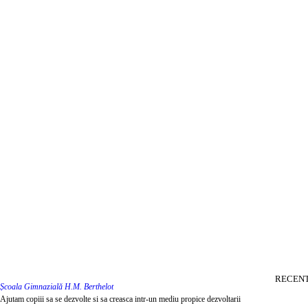
RECENT
Școala Gimnazială H.M. Berthelot
Ajutam copiii sa se dezvolte si sa creasca intr-un mediu propice dezvoltarii