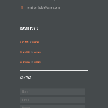
henri_berthelot@yahoo.com
RECENT POSTS
8 July 2026
by
scoalahmb
30 June 2026
by
scoalahmb
23 June 2026
by
scoalahmb
CONTACT