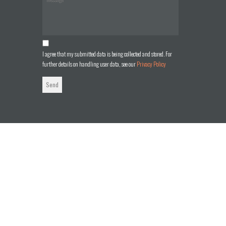
I agree that my submitted data is being collected and stored. For
further details on handling user data, see our
Privacy Policy
Send