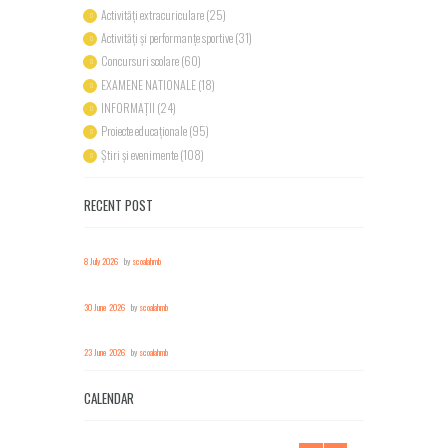
Activități extracuriculare
(25)
Activități și performanțe sportive
(31)
Concursuri scolare
(60)
EXAMENE NATIONALE
(18)
INFORMAȚII
(24)
Proiecte educaționale
(95)
Știri și evenimente
(108)
RECENT POST
8 July 2026
by
scoalahmb
30 June 2026
by
scoalahmb
23 June 2026
by
scoalahmb
CALENDAR