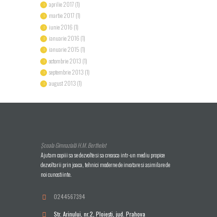
aprilie 2017
(1)
martie 2017
(1)
iunie 2016
(1)
ianuarie 2016
(1)
ianuarie 2015
(1)
octombrie 2013
(1)
septembrie 2013
(1)
august 2013
(1)
Școala Gimnazială H.M. Berthelot
Ajutam copiii sa se dezvolte si sa creasca intr-un mediu propice
dezvoltarii prin joaca, tehnici moderne de invatare si asimilare de
noi cunostiinte.
0244567394
Str. Arinului, nr.2, Ploieşti, jud. Prahova