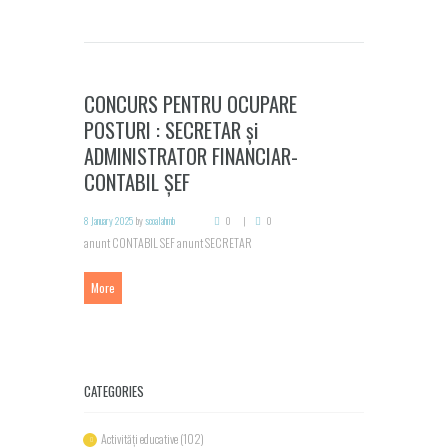
CONCURS PENTRU OCUPARE
POSTURI : SECRETAR și
ADMINISTRATOR FINANCIAR-
CONTABIL ȘEF
8 January 2025
by
scoalahmb
0
0
anunt CONTABIL SEF anunt SECRETAR
More
CATEGORIES
Activități educative
(102)