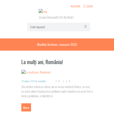
REGISTER
LOGIN
Școala Gimnazială H.M. Berthelot
Monthly Archives: ianuarie 2025
La mulți ani, România!
24 January 2025
by
scoalahmb
0
0
Hai să dăm mână cu mână, cei cu inima română! Astăzi, cu mic,
cu mare, elevii împreună cu profesorii școlii noastre s-au prins într-o
horă a prieteniei, a libertății si
More