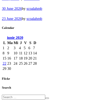
30 June 2026
by
scoalahmb
23 June 2026
by
scoalahmb
Calendar
iunie
2020
L
Ma
Mi
J
V
S
D
1
2
3
4
5
6
7
8
9
10
11
12
13
14
15
16
17
18
19
20
21
22
23
24
25
26
27
28
29
30
Flickr
Search