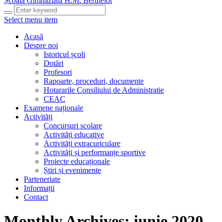
Școala Gimnazială H.M. Berthelot
Select menu item
Acasă
Despre noi
Istoricul școli
Dotări
Profesori
Rapoarte, proceduri, documente
Hotararile Consiliului de Administratie
CEAC
Examene naționale
Activități
Concursuri scolare
Activități educative
Activități extracuriculare
Activități și performanțe sportive
Proiecte educaționale
Știri și evenimente
Parteneriate
Informații
Contact
Monthly Archives: iunie 2020