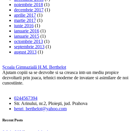
noiembrie 2018
(1)
decembrie 2017
(1)
aprilie 2017
(1)
martie 2017
(1)
iunie 2016
(1)
ianuarie 2016
(1)
ianuarie 2015
(1)
octombrie 2013
(1)
septembrie 2013
(1)
august 2013
(1)
Școala Gimnazială H.M. Berthelot
Ajutam copiii sa se dezvolte si sa creasca intr-un mediu propice
dezvoltarii prin joaca, tehnici moderne de invatare si asimilare de noi
cunostiinte.
0244567394
Str. Arinului, nr.2, Ploieşti, jud. Prahova
henri_berthelot@yahoo.com
Recent Posts