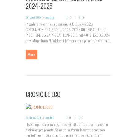
2024-2025
26 March 2024
by
scoalahmb
0
0
Procedura_repartiție_la clasă_elevi_CP_2024-2025
CIRCUMSCRIPȚIA_ȘCOLII_2024_2025 INFORMAȚII UTILE
ÎNSCRIERE CLASA PREGĂTITOARE Ordinul 4.019_15.03.2024
privind aprobarea Metodologiei de înscriere a copiilor în învățămâ-1...
More
CRONICILE ECO
25 March 2024
by
scoalahmb
0
0
Este timpul să oprim ceasurile și să reflectăm asupra impactului
nostru asupra planetei. Să ne unim eforturile pentru a conserva
mediul înconjurător și pentru a proteja biodiversitatea. Opriți