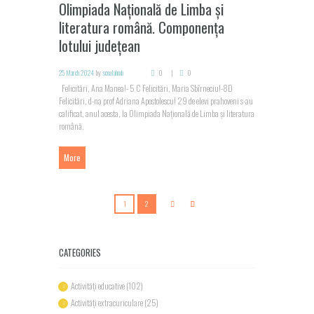
Olimpiada Națională de Limba și
literatura română. Componența
lotului județean
25 March 2024
by
scoalahmb
0
0
Felicitări, Ana Manea!- 5 C Felicitări, Maria Sbîrneciu!-8D
Felicitări, d-na prof Adriana Apostolescu! 29 de elevi prahoveni s-au
calificat, anul acesta, la Olimpiada Națională de Limba și literatura
română.
More
1
2
CATEGORIES
Activități educative
(102)
Activități extracuriculare
(25)