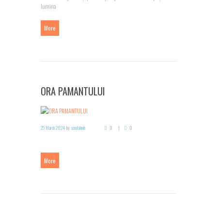
lumina
More
ORA PAMANTULUI
25 March 2024
by
scoalahmb
0
0
More