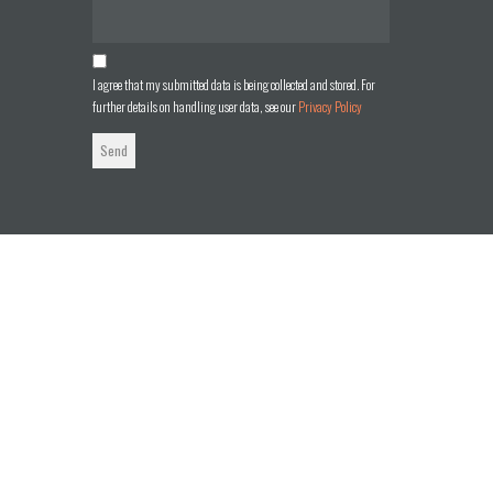
I agree that my submitted data is being collected and stored. For
further details on handling user data, see our
Privacy Policy
Send