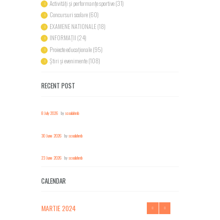
Activități și performanțe sportive
(31)
Concursuri scolare
(60)
EXAMENE NATIONALE
(18)
INFORMAȚII
(24)
Proiecte educaționale
(95)
Știri și evenimente
(108)
RECENT POST
8 July 2026
by
scoalahmb
30 June 2026
by
scoalahmb
23 June 2026
by
scoalahmb
CALENDAR
MARTIE
2024