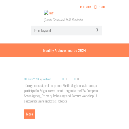
REGISTER
LOGIN
Școala Gimnazială H.M. Berthelot
Monthly Archives: martie 2024
28 March 2024
by
scoalahmb
0
0
Colega noastră, prof inv primar Vasile Magdalena Adriana, a
participat în Belgia la evenimentul organizat de ESA-European
Space Agency,,Primary Technology and Robotics Workshop “.A
descoperit cum tehnologia si robotica
More