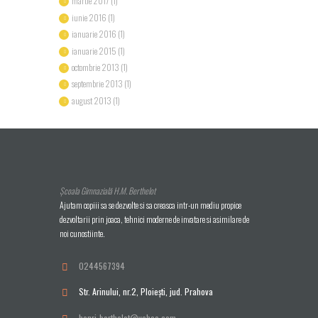
martie 2017
(1)
iunie 2016
(1)
ianuarie 2016
(1)
ianuarie 2015
(1)
octombrie 2013
(1)
septembrie 2013
(1)
august 2013
(1)
Școala Gimnazială H.M. Berthelot
Ajutam copiii sa se dezvolte si sa creasca intr-un mediu propice
dezvoltarii prin joaca, tehnici moderne de invatare si asimilare de
noi cunostiinte.
0244567394
Str. Arinului, nr.2, Ploieşti, jud. Prahova
henri_berthelot@yahoo.com