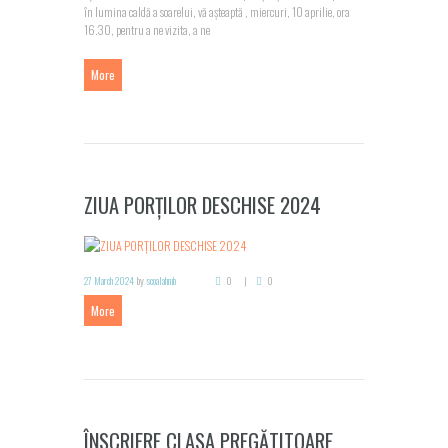
în lumina caldă a soarelui, vă așteaptă , miercuri, 10 aprilie, ora
16.30, pentru a ne vizita, a ne
More
ZIUA PORȚILOR DESCHISE 2024
27 March 2024
by
scoalahmb
0
0
More
ÎNSCRIERE CLASA PREGĂTITOARE