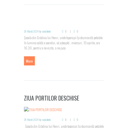
28 March 2024
by
scoalahmb
0
0
Școala din Grădina lui Henri, unde toporașii își dezmiardă petalele
în lumina caldă a soarelui, vă așteaptă , miercuri, 10 aprilie, ora
16.30, pentru a ne vizita, a ne juca
More
ZIUA PORTILOR DESCHISE
28 March 2024
by
scoalahmb
0
0
Școala din Grădina lui Henri, unde toporașii își dezmiardă petalele