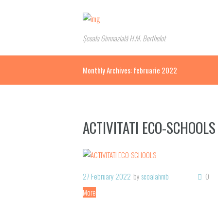
Școala Gimnazială H.M. Berthelot
Monthly Archives: februarie 2022
ACTIVITATI ECO-SCHOOLS
27 February 2022
by
scoalahmb
0
More