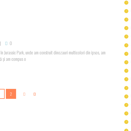
0
 în Jurassic Park, unde am construit dinozauri multicolori din ipsos, am
șă și am compus o
1
2