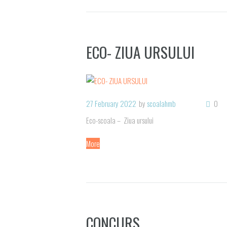
ECO- ZIUA URSULUI
27 February 2022
by
scoalahmb
0
Eco-scoala – Ziua ursului
More
CONCURS