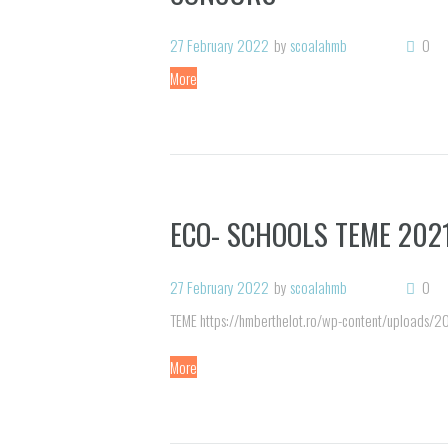
27 February 2022
by
scoalahmb
0
More
ECO- SCHOOLS TEME 202
27 February 2022
by
scoalahmb
0
TEME https://hmberthelot.ro/wp-content/uploads/
More