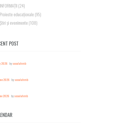
INFORMAȚII
(24)
Proiecte educaționale
(95)
Știri și evenimente
(108)
CENT POST
y 2026
by
scoalahmb
une 2026
by
scoalahmb
une 2026
by
scoalahmb
LENDAR