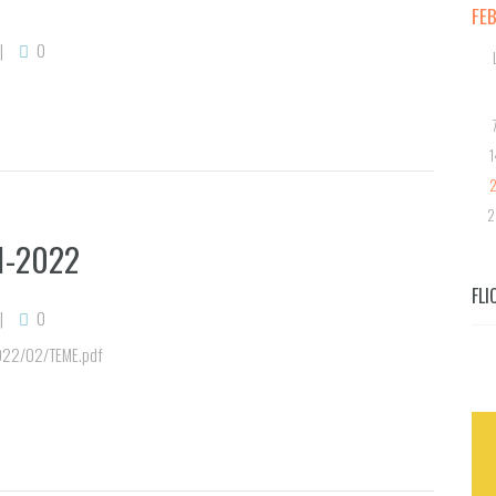
FE
0
1
2
2
1-2022
FLI
0
2022/02/TEME.pdf