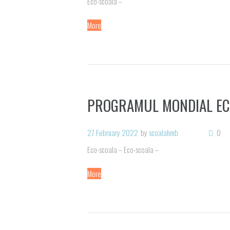
Eco-scoala –
More
PROGRAMUL MONDIAL EC
27 February 2022
by
scoalahmb
0
Eco-scoala – Eco-scoala –
More