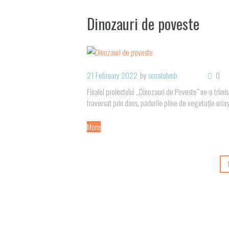
Dinozauri de poveste
21 February 2022
by
scoalahmb
0
Finalul proiectului ,,Dinozauri de Poveste” ne-a trimis
traversat prin dans, pădurile pline de vegetație uria
More