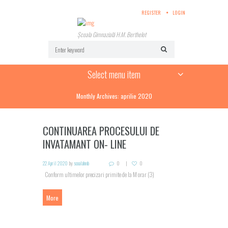
REGISTER
LOGIN
Școala Gimnazială H.M. Berthelot
Select menu item
Monthly Archives: aprilie 2020
CONTINUAREA PROCESULUI DE
INVATAMANT ON- LINE
22 April 2020
by
scoalahmb
0
0
Conform ultimelor precizari primite de la M orar (3)
More