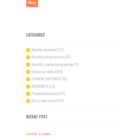
More
CATEGORIES
Activități educative
(102)
Activități extracuriculare
(25)
Activități și performanțe sportive
(31)
Concursuri scolare
(60)
EXAMENE NATIONALE
(18)
INFORMAȚII
(24)
Proiecte educaționale
(95)
Știri și evenimente
(108)
RECENT POST
8 July 2026
by
scoalahmb