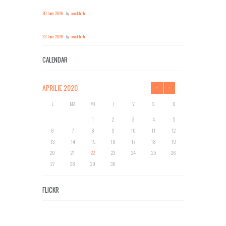
30 June 2026
by
scoalahmb
23 June 2026
by
scoalahmb
CALENDAR
APRILIE
2020
L
MA
MI
J
V
S
D
1
2
3
4
5
6
7
8
9
10
11
12
13
14
15
16
17
18
19
20
21
22
23
24
25
26
27
28
29
30
FLICKR