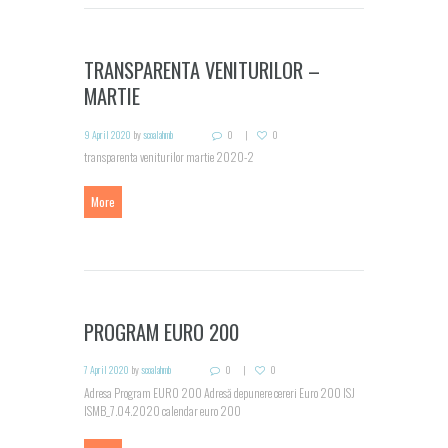
TRANSPARENTA VENITURILOR –
MARTIE
9 April 2020
by
scoalahmb
0
0
transparenta veniturilor martie 2020-2
More
PROGRAM EURO 200
7 April 2020
by
scoalahmb
0
0
Adresa Program EURO 200 Adresă depunere cereri Euro 200 ISJ
ISMB_7.04.2020 calendar euro 200