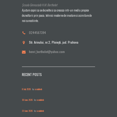
Școala Gimnazială H.M. Berthelot
Ajutam copiii sa se dezvolte si sa creasca intr-un mediu propice
dezvoltarii prin joaca, tehnici moderne de invatare si asimilare de
noi cunostiinte.
0244567394
Str. Arinului, nr.2, Ploieşti, jud. Prahova
henri_berthelot@yahoo.com
RECENT POSTS
8 July 2026
by
scoalahmb
30 June 2026
by
scoalahmb
23 June 2026
by
scoalahmb