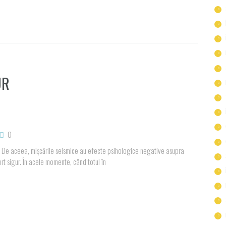
UR
0
 De aceea, mişcările seismice au efecte psihologice negative asupra
rt sigur. În acele momente, când totul în