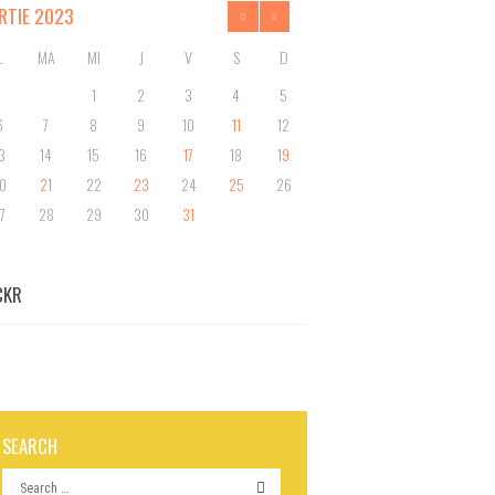
RTIE
2023
L
MA
MI
J
V
S
D
1
2
3
4
5
6
7
8
9
10
11
12
3
14
15
16
17
18
19
0
21
22
23
24
25
26
7
28
29
30
31
CKR
SEARCH