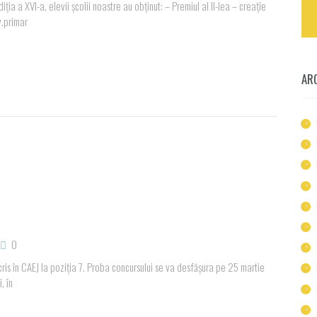
 XVI-a, elevii școlii noastre au obținut: – Premiul al II-lea – creație
v.primar
AR
0
scris în CAEJ la poziția 7. Proba concursului se va desfășura pe 25 martie
, în