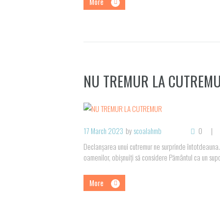
More
NU TREMUR LA CUTREM
17 March 2023
by
scoalahmb
0
Declanşarea unui cutremur ne surprinde întotdeauna.
oamenilor, obişnuiţi să considere Pământul ca un supo
More