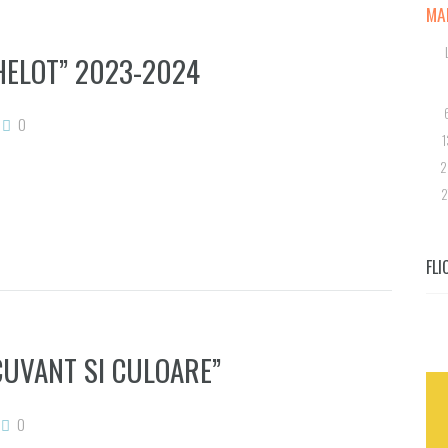
MA
HELOT” 2023-2024
0
1
2
2
FLI
UVANT SI CULOARE”
0