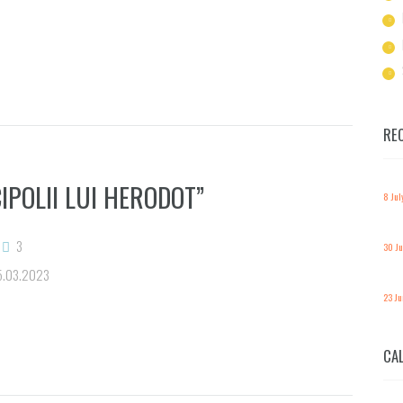
RE
POLII LUI HERODOT”
8 Jul
3
30 J
25.03.2023
23 J
CA