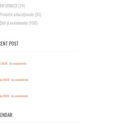
INFORMAȚII
(24)
Proiecte educaționale
(95)
Știri și evenimente
(108)
CENT POST
y 2026
by
scoalahmb
une 2026
by
scoalahmb
une 2026
by
scoalahmb
LENDAR