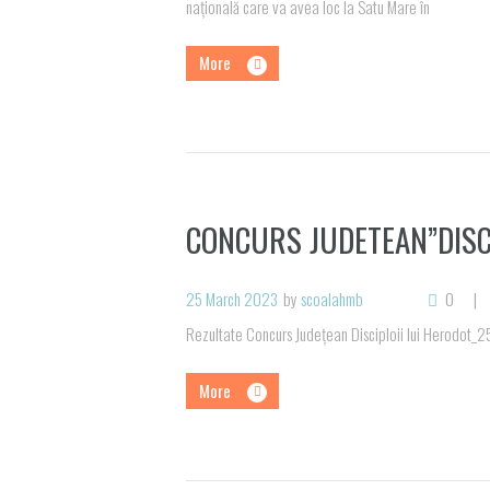
națională care va avea loc la Satu Mare în
More
CONCURS JUDETEAN”DISCI
25 March 2023
by
scoalahmb
0
Rezultate Concurs Județean Disciploii lui Herodot_
More