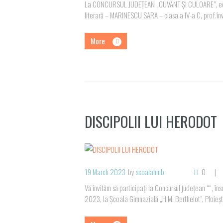
La CONCURSUL JUDEȚEAN „CUVÂNT ȘI CULOARE”, ediția a
literară – MARINESCU SARA – clasa a IV-a C, prof.în
More
DISCIPOLII LUI HERODOT
19 March 2023
by
scoalahmb
0
Vă invităm să participați la Concursul județean ““, în
2023, la Şcoala Gimnazială „H.M. Berthelot”, Ploiești