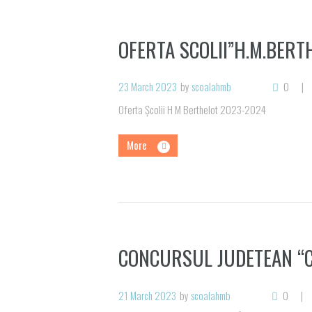
OFERTA SCOLII”H.M.BERT
23 March 2023
by
scoalahmb
0
Oferta Școlii H M Berthelot 2023-2024
More
CONCURSUL JUDETEAN “C
21 March 2023
by
scoalahmb
0