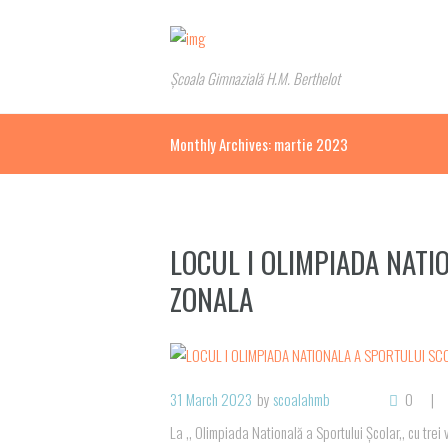
Școala Gimnazială H.M. Berthelot
Monthly Archives: martie 2023
LOCUL I OLIMPIADA NATI
ZONALA
31 March 2023
by
scoalahmb
0
La ,, Olimpiada Natională a Sportului Școlar,, cu trei v