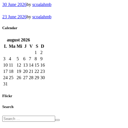
30 June 2026
by
scoalahmb
23 June 2026
by
scoalahmb
Calendar
august
2026
L
Ma
Mi
J
V
S
D
1
2
3
4
5
6
7
8
9
10
11
12
13
14
15
16
17
18
19
20
21
22
23
24
25
26
27
28
29
30
31
Flickr
Search