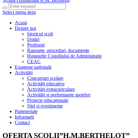
Școala Gimnazială H.M. Berthelot
Select menu item
Acasă
Despre noi
Istoricul școli
Dotări
Profesori
Rapoarte, proceduri, documente
Hotararile Consiliului de Administratie
CEAC
Examene naționale
Activități
Concursuri scolare
Activități educative
Activități extracuriculare
Activități și performanțe sportive
Proiecte educaționale
Știri și evenimente
Parteneriate
Informații
Contact
OFERTA SCOLII”H.M.BERTHELOT”