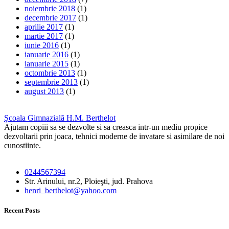
noiembrie 2018
(1)
decembrie 2017
(1)
aprilie 2017
(1)
martie 2017
(1)
iunie 2016
(1)
ianuarie 2016
(1)
ianuarie 2015
(1)
octombrie 2013
(1)
septembrie 2013
(1)
august 2013
(1)
Școala Gimnazială H.M. Berthelot
Ajutam copiii sa se dezvolte si sa creasca intr-un mediu propice
dezvoltarii prin joaca, tehnici moderne de invatare si asimilare de noi
cunostiinte.
0244567394
Str. Arinului, nr.2, Ploieşti, jud. Prahova
henri_berthelot@yahoo.com
Recent Posts