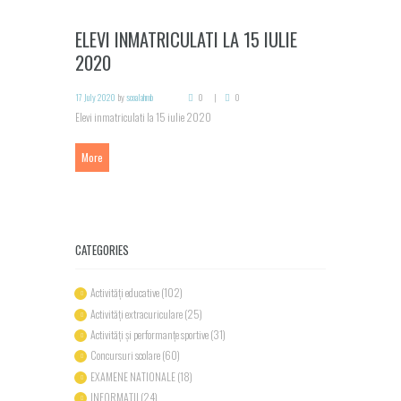
ELEVI INMATRICULATI LA 15 IULIE
2020
17 July 2020
by
scoalahmb
0
0
Elevi inmatriculati la 15 iulie 2020
More
CATEGORIES
Activități educative
(102)
Activități extracuriculare
(25)
Activități și performanțe sportive
(31)
Concursuri scolare
(60)
EXAMENE NATIONALE
(18)
INFORMAȚII
(24)