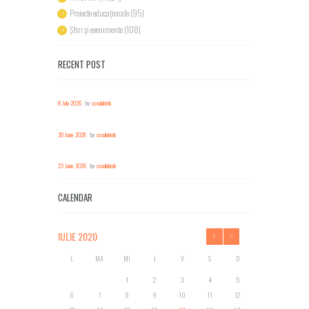
Proiecte educaționale
(95)
Știri și evenimente
(108)
RECENT POST
8 July 2026
by
scoalahmb
30 June 2026
by
scoalahmb
23 June 2026
by
scoalahmb
CALENDAR
IULIE
2020
L
MA
MI
J
V
S
D
1
2
3
4
5
6
7
8
9
10
11
12