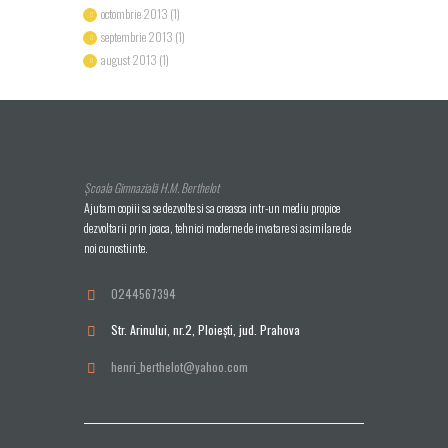
octombrie
2013
(1)
septembrie
2013
(1)
august
2013
(1)
Școala Gimnazială H.M. Berthelot
Ajutam copiii sa se dezvolte si sa creasca intr-un mediu propice
dezvoltarii prin joaca, tehnici moderne de invatare si asimilare de
noi cunostiinte.
0244567394
Str. Arinului, nr.2, Ploieşti, jud. Prahova
henri_berthelot@yahoo.com