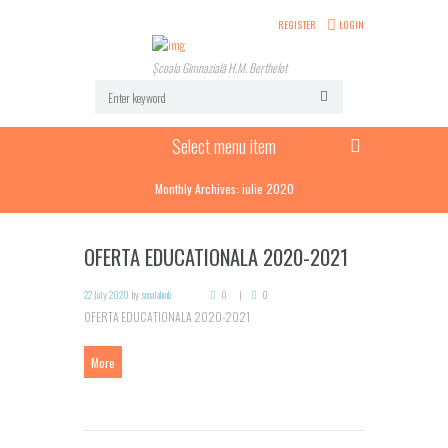
REGISTER
LOGIN
Școala Gimnazială H.M. Berthelot
Select menu item
Monthly Archives: iulie 2020
OFERTA EDUCATIONALA 2020-2021
22 July 2020
by
scoalahmb
0
0
OFERTA EDUCATIONALA 2020-2021
More