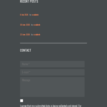
RECENT POSTS
8 July 2026
by
scoalahmb
30 June 2026
by
scoalahmb
23 June 2026
by
scoalahmb
CONTACT
I agree that my submitted data is being collected and stored. For