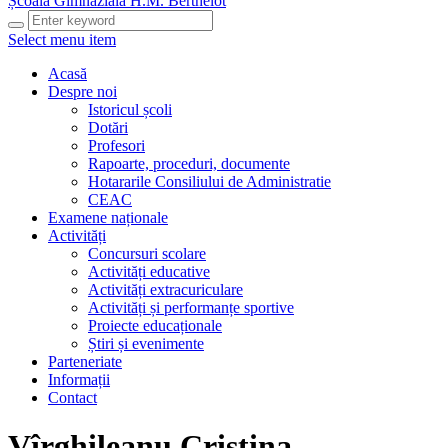
Școala Gimnazială H.M. Berthelot
Select menu item
Acasă
Despre noi
Istoricul școli
Dotări
Profesori
Rapoarte, proceduri, documente
Hotararile Consiliului de Administratie
CEAC
Examene naționale
Activități
Concursuri scolare
Activități educative
Activități extracuriculare
Activități și performanțe sportive
Proiecte educaționale
Știri și evenimente
Parteneriate
Informații
Contact
Vîrghileanu Cristina