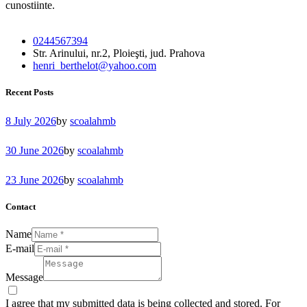
cunostiinte.
0244567394
Str. Arinului, nr.2, Ploieşti, jud. Prahova
henri_berthelot@yahoo.com
Recent Posts
8 July 2026
by
scoalahmb
30 June 2026
by
scoalahmb
23 June 2026
by
scoalahmb
Contact
Name
E-mail
Message
I agree that my submitted data is being collected and stored. For