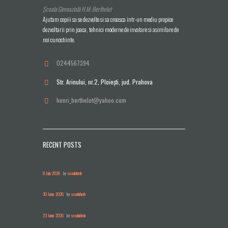
Școala Gimnazială H.M. Berthelot
Ajutam copiii sa se dezvolte si sa creasca intr-un mediu propice
dezvoltarii prin joaca, tehnici moderne de invatare si asimilare de
noi cunostiinte.
0244567394
Str. Arinului, nr.2, Ploieşti, jud. Prahova
henri_berthelot@yahoo.com
RECENT POSTS
8 July 2026
by
scoalahmb
30 June 2026
by
scoalahmb
23 June 2026
by
scoalahmb