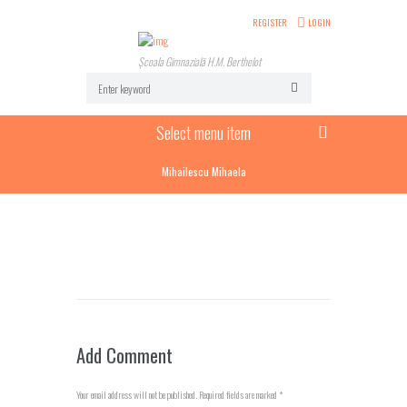
REGISTER
LOGIN
Școala Gimnazială H.M. Berthelot
Select menu item
Mihailescu Mihaela
Add Comment
Your email address will not be published. Required fields are marked *