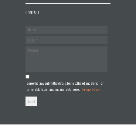
CONTACT
I agree that my submitted data is being collected and stored. For
further details on handling user data, see our
Privacy Policy
Send