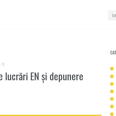
CA
0
e lucrări EN și depunere