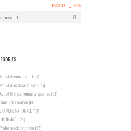
REGISTER
LOGIN
TEGORIES
Activități educative
(102)
Activități extracuriculare
(25)
Activități și performanțe sportive
(31)
Concursuri scolare
(60)
EXAMENE NATIONALE
(18)
INFORMAȚII
(24)
Proiecte educaționale
(95)