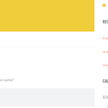
RE
8 Jul
30 J
23 J
 are marked *
CA
AU