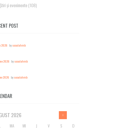
Știri și evenimente
(108)
CENT POST
y 2026
by
scoalahmb
une 2026
by
scoalahmb
une 2026
by
scoalahmb
LENDAR
GUST
2026
L
MA
MI
J
V
S
D