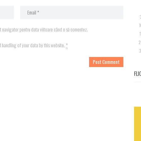
1
st navigator pentru data viitoare când o să comentez.
1
2
d handling of your data by this website.
*
3
FLI