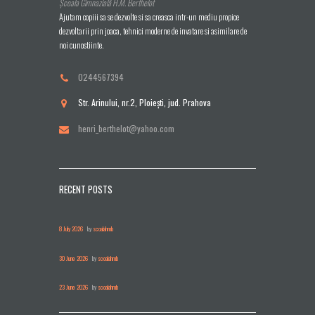
Școala Gimnazială H.M. Berthelot
Ajutam copiii sa se dezvolte si sa creasca intr-un mediu propice
dezvoltarii prin joaca, tehnici moderne de invatare si asimilare de
noi cunostiinte.
0244567394
Str. Arinului, nr.2, Ploieşti, jud. Prahova
henri_berthelot@yahoo.com
RECENT POSTS
8 July 2026
by
scoalahmb
30 June 2026
by
scoalahmb
23 June 2026
by
scoalahmb