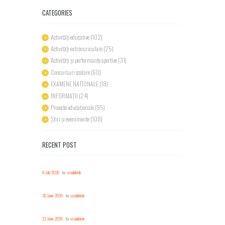
CATEGORIES
Activități educative
(102)
Activități extracuriculare
(25)
Activități și performanțe sportive
(31)
Concursuri scolare
(60)
EXAMENE NATIONALE
(18)
INFORMAȚII
(24)
Proiecte educaționale
(95)
Știri și evenimente
(108)
RECENT POST
8 July 2026
by
scoalahmb
30 June 2026
by
scoalahmb
23 June 2026
by
scoalahmb