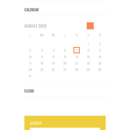
CALENDAR
AUGUST
2026
L
MA
MI
J
V
S
D
1
2
3
4
5
6
7
8
9
10
11
12
13
14
15
16
17
18
19
20
21
22
23
24
25
26
27
28
29
30
31
FLICKR
SEARCH