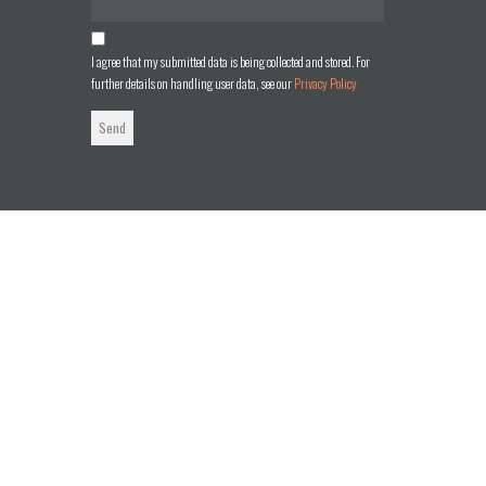
I agree that my submitted data is being collected and stored. For
further details on handling user data, see our
Privacy Policy
Send