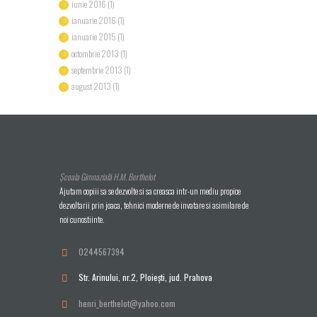
iunie 2016
(1)
ianuarie 2016
(1)
ianuarie 2015
(1)
octombrie 2013
(1)
septembrie 2013
(1)
august 2013
(1)
Școala Gimnazială H.M. Berthelot
Ajutam copiii sa se dezvolte si sa creasca intr-un mediu propice
dezvoltarii prin joaca, tehnici moderne de invatare si asimilare de
noi cunostiinte.
0244567394
Str. Arinului, nr.2, Ploieşti, jud. Prahova
henri_berthelot@yahoo.com