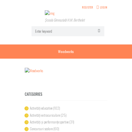
REGISTER
LOGIN
Școala Gimnazială H.M. Berthelot
Woodworks
CATEGORIES
Activități educative
(102)
Activități extracuriculare
(25)
Activități și performanțe sportive
(31)
Concursuri scolare
(60)