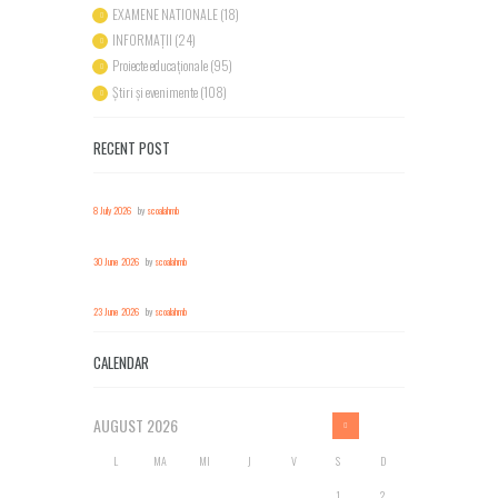
EXAMENE NATIONALE
(18)
INFORMAȚII
(24)
Proiecte educaționale
(95)
Știri și evenimente
(108)
RECENT POST
8 July 2026
by
scoalahmb
30 June 2026
by
scoalahmb
23 June 2026
by
scoalahmb
CALENDAR
AUGUST
2026
L
MA
MI
J
V
S
D
1
2