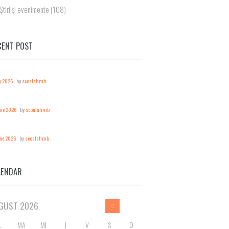
Știri și evenimente
(108)
CENT POST
y 2026
by
scoalahmb
une 2026
by
scoalahmb
une 2026
by
scoalahmb
LENDAR
GUST
2026
L
MA
MI
J
V
S
D