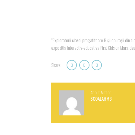
“Exploratorii clasei pregatitoare B și iepurașii din cl
expoziția interactiv-educativa First Kids on Mars, des
Share:
About Author
SCOALAHMB