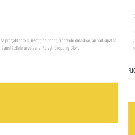
1
1
asa pregatitoare D, însoțiți de părinți și cadrele didactice, au participat la
2
fășurată zilele acestea la Ploiești Shopping City”.
3
FLI