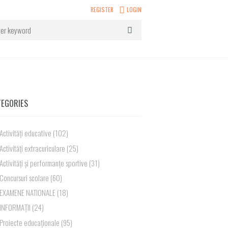
REGISTER
LOGIN
TEGORIES
Activități educative
(102)
Activități extracuriculare
(25)
Activități și performanțe sportive
(31)
Concursuri scolare
(60)
EXAMENE NATIONALE
(18)
INFORMAȚII
(24)
Proiecte educaționale
(95)