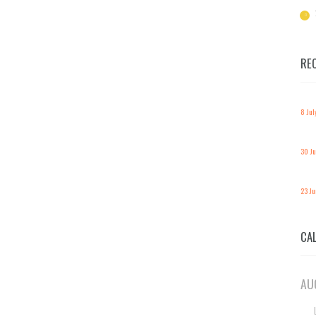
RE
8 Jul
30 J
23 J
CA
AU