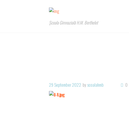
Școala Gimnazială H.M. Berthelot
29 September 2022
by
scoalahmb
0