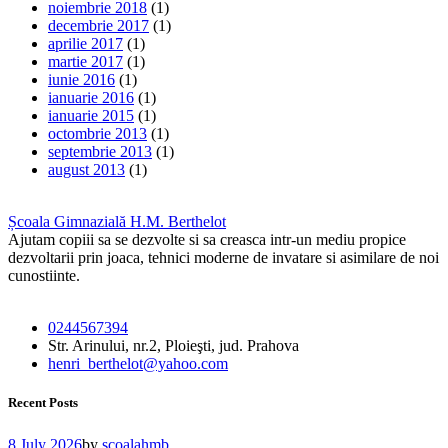
noiembrie 2018
(1)
decembrie 2017
(1)
aprilie 2017
(1)
martie 2017
(1)
iunie 2016
(1)
ianuarie 2016
(1)
ianuarie 2015
(1)
octombrie 2013
(1)
septembrie 2013
(1)
august 2013
(1)
Școala Gimnazială H.M. Berthelot
Ajutam copiii sa se dezvolte si sa creasca intr-un mediu propice
dezvoltarii prin joaca, tehnici moderne de invatare si asimilare de noi
cunostiinte.
0244567394
Str. Arinului, nr.2, Ploieşti, jud. Prahova
henri_berthelot@yahoo.com
Recent Posts
8 July 2026
by
scoalahmb