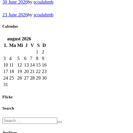
30 June 2026
by
scoalahmb
23 June 2026
by
scoalahmb
Calendar
august
2026
L
Ma
Mi
J
V
S
D
1
2
3
4
5
6
7
8
9
10
11
12
13
14
15
16
17
18
19
20
21
22
23
24
25
26
27
28
29
30
31
Flickr
Search
Archives