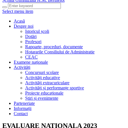
Școala Gimnazială H.M. Berthelot
Select menu item
Acasă
Despre noi
Istoricul școli
Dotări
Profesori
Rapoarte, proceduri, documente
Hotararile Consiliului de Administratie
CEAC
Examene naționale
Activități
Concursuri scolare
Activități educative
Activități extracuriculare
Activități și performanțe sportive
Proiecte educaționale
Știri și evenimente
Parteneriate
Informații
Contact
EVALUARE NATIONALA 2023