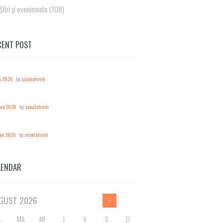
Știri și evenimente
(108)
CENT POST
y 2026
by
scoalahmb
une 2026
by
scoalahmb
une 2026
by
scoalahmb
LENDAR
GUST
2026
L
MA
MI
J
V
S
D