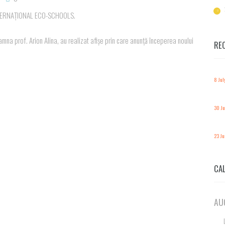
NTERNAȚIONAL ECO-SCHOOLS.
amna prof. Arion Alina, au realizat afișe prin care anunță începerea noului
RE
8 Jul
30 J
23 J
CA
AU