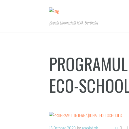
Școala Gimnazială H.M. Berthelot
PROGRAMUL 
ECO-SCHOO
15 October 2023
by
scoalahmb
0