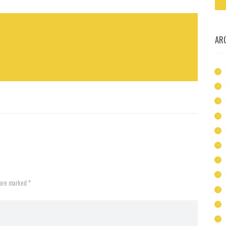
AR
 are marked *