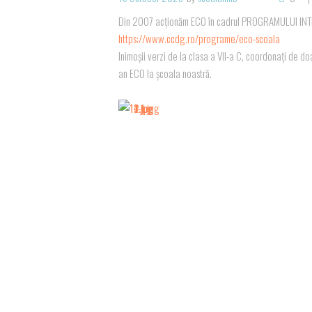
Din 2007 acționăm ECO în cadrul PROGRAMULUI I
https://www.ccdg.ro/programe/eco-scoala
Inimoșii verzi de la clasa a VII-a C, coordonați de do
an ECO la școala noastră.