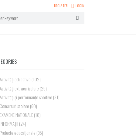
REGISTER
LOGIN
TEGORIES
Activități educative
(102)
Activități extracuriculare
(25)
Activități și performanțe sportive
(31)
Concursuri scolare
(60)
EXAMENE NATIONALE
(18)
INFORMAȚII
(24)
Proiecte educaționale
(95)