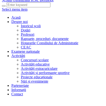
Școala Gimnazială H.M. Berthelot
Select menu item
Acasă
Despre noi
Istoricul școli
Dotări
Profesori
Rapoarte, proceduri, documente
Hotararile Consiliului de Administratie
CEAC
Examene naționale
Activități
Concursuri scolare
Activități educative
Activități extracuriculare
Activități și performanțe sportive
Proiecte educaționale
Știri și evenimente
Parteneriate
Informații
Contact