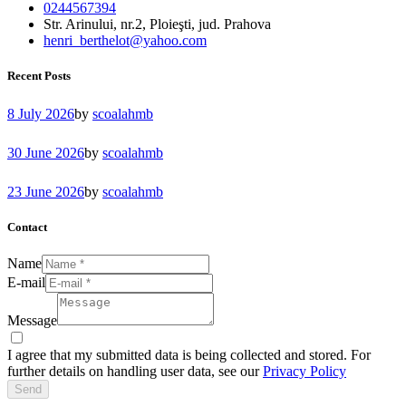
0244567394
Str. Arinului, nr.2, Ploieşti, jud. Prahova
henri_berthelot@yahoo.com
Recent Posts
8 July 2026
by
scoalahmb
30 June 2026
by
scoalahmb
23 June 2026
by
scoalahmb
Contact
Name
E-mail
Message
I agree that my submitted data is being collected and stored. For
further details on handling user data, see our
Privacy Policy
Send