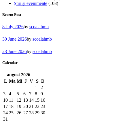
Știri și evenimente
(108)
Recent Post
8 July 2026
by
scoalahmb
30 June 2026
by
scoalahmb
23 June 2026
by
scoalahmb
Calendar
august
2026
L
Ma
Mi
J
V
S
D
1
2
3
4
5
6
7
8
9
10
11
12
13
14
15
16
17
18
19
20
21
22
23
24
25
26
27
28
29
30
31