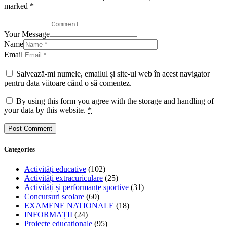
marked *
Your Message
Name
Email
Salvează-mi numele, emailul și site-ul web în acest navigator
pentru data viitoare când o să comentez.
By using this form you agree with the storage and handling of
your data by this website.
*
Categories
Activități educative
(102)
Activități extracuriculare
(25)
Activități și performanțe sportive
(31)
Concursuri scolare
(60)
EXAMENE NATIONALE
(18)
INFORMAȚII
(24)
Proiecte educaționale
(95)