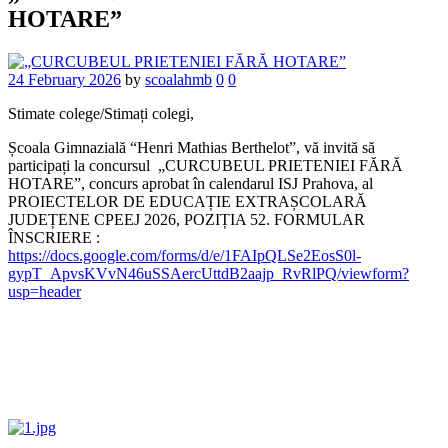
HOTARE”
24 February 2026
by
scoalahmb
0
0
Stimate colege/Stimați colegi,
Școala Gimnazială “Henri Mathias Berthelot”, vă invită să
participați la concursul „CURCUBEUL PRIETENIEI FĂRĂ
HOTARE”, concurs aprobat în calendarul ISJ Prahova, al
PROIECTELOR DE EDUCAȚIE EXTRAȘCOLARĂ
JUDEȚENE CPEEJ 2026, POZIȚIA 52. FORMULAR
ÎNSCRIERE :
https://docs.google.com/forms/d/e/1FAIpQLSe2EosS0l-
gypT_ApvsKVvN46uSSAercUttdB2aajp_RvRlPQ/viewform?
usp=header