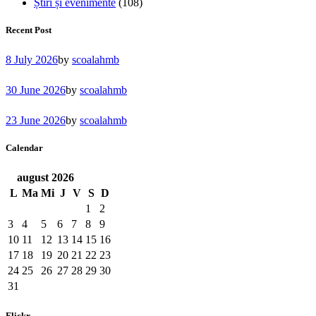
Știri și evenimente
(108)
Recent Post
8 July 2026
by
scoalahmb
30 June 2026
by
scoalahmb
23 June 2026
by
scoalahmb
Calendar
august
2026
L
Ma
Mi
J
V
S
D
1
2
3
4
5
6
7
8
9
10
11
12
13
14
15
16
17
18
19
20
21
22
23
24
25
26
27
28
29
30
31
Flickr