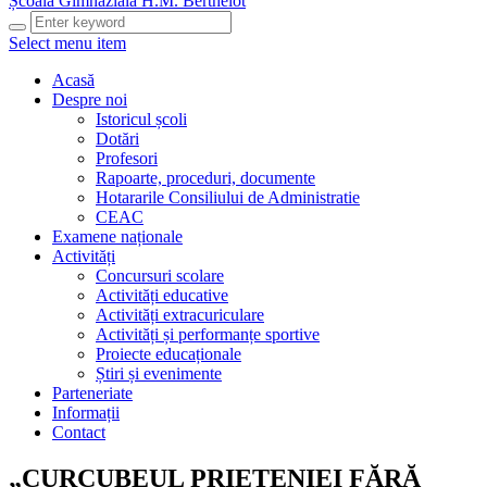
Școala Gimnazială H.M. Berthelot
Select menu item
Acasă
Despre noi
Istoricul școli
Dotări
Profesori
Rapoarte, proceduri, documente
Hotararile Consiliului de Administratie
CEAC
Examene naționale
Activități
Concursuri scolare
Activități educative
Activități extracuriculare
Activități și performanțe sportive
Proiecte educaționale
Știri și evenimente
Parteneriate
Informații
Contact
„CURCUBEUL PRIETENIEI FĂRĂ