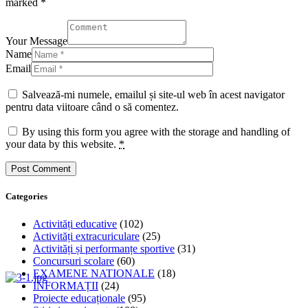
marked *
Your Message
Name
Email
Salvează-mi numele, emailul și site-ul web în acest navigator
pentru data viitoare când o să comentez.
By using this form you agree with the storage and handling of
your data by this website.
*
Categories
Activități educative
(102)
Activități extracuriculare
(25)
Activități și performanțe sportive
(31)
Concursuri scolare
(60)
EXAMENE NATIONALE
(18)
INFORMAȚII
(24)
Proiecte educaționale
(95)