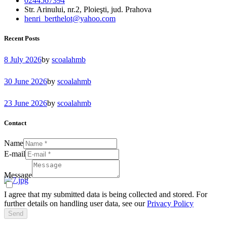
0244567394
Str. Arinului, nr.2, Ploieşti, jud. Prahova
henri_berthelot@yahoo.com
Recent Posts
8 July 2026
by
scoalahmb
30 June 2026
by
scoalahmb
23 June 2026
by
scoalahmb
Contact
Name
E-mail
Message
I agree that my submitted data is being collected and stored. For
further details on handling user data, see our
Privacy Policy
Send