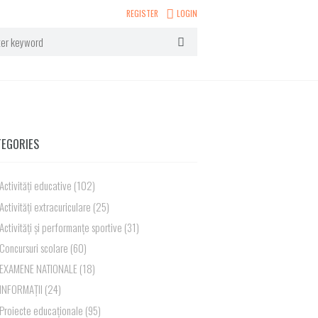
REGISTER
LOGIN
TEGORIES
Activități educative
(102)
Activități extracuriculare
(25)
Activități și performanțe sportive
(31)
Concursuri scolare
(60)
EXAMENE NATIONALE
(18)
INFORMAȚII
(24)
Proiecte educaționale
(95)