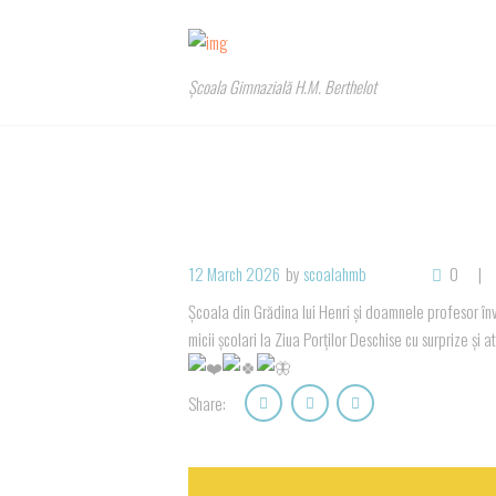
Școala Gimnazială H.M. Berthelot
12 March 2026
by
scoalahmb
0
Școala din Grădina lui Henri și doamnele profesor înv
micii școlari la Ziua Porților Deschise cu surprize și 
Share: