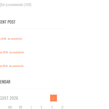
Știri și evenimente
(108)
CENT POST
y 2026
by
scoalahmb
une 2026
by
scoalahmb
une 2026
by
scoalahmb
LENDAR
GUST
2026
L
MA
MI
J
V
S
D