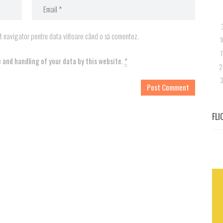
st navigator pentru data viitoare când o să comentez.
1
1
 and handling of your data by this website.
*
2
3
FLI