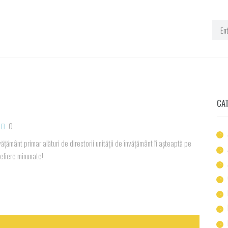
CA
0
ățământ primar alături de directorii unității de învățământ îi așteaptă pe
ateliere minunate!