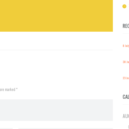
RE
8 Jul
30 J
23 J
 are marked *
CA
AU