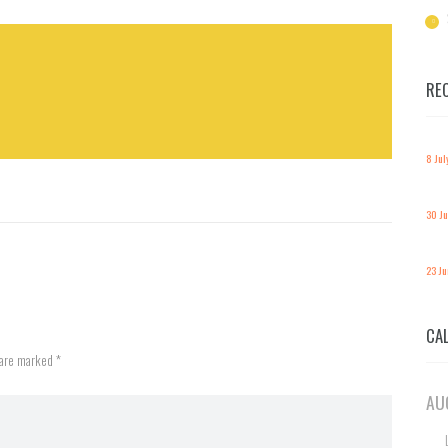
RE
8 Jul
30 J
23 J
CA
 are marked *
AU