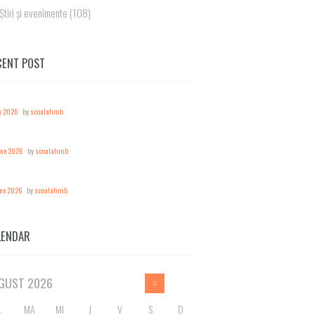
Știri și evenimente
(108)
CENT POST
y 2026
by
scoalahmb
une 2026
by
scoalahmb
une 2026
by
scoalahmb
LENDAR
GUST
2026
L
MA
MI
J
V
S
D