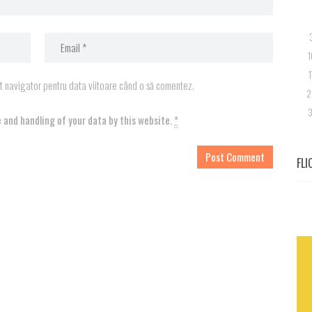
1
1
st navigator pentru data viitoare când o să comentez.
2
3
 and handling of your data by this website.
*
FLI