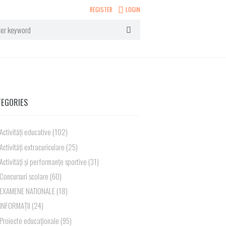
REGISTER
LOGIN
TEGORIES
Activități educative
(102)
Activități extracuriculare
(25)
Activități și performanțe sportive
(31)
Concursuri scolare
(60)
EXAMENE NATIONALE
(18)
INFORMAȚII
(24)
Proiecte educaționale
(95)