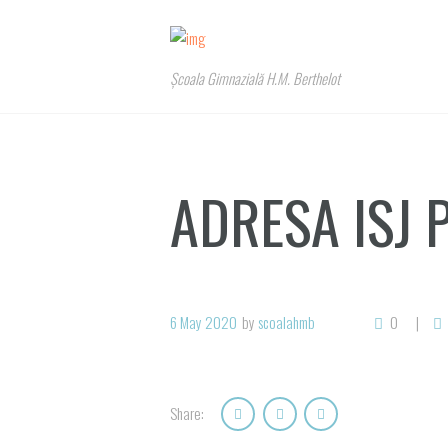
Școala Gimnazială H.M. Berthelot
ADRESA ISJ 
6 May 2020
by
scoalahmb
0
Share: