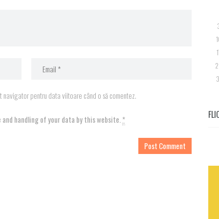
1
1
2
3
st navigator pentru data viitoare când o să comentez.
FLI
 and handling of your data by this website.
*