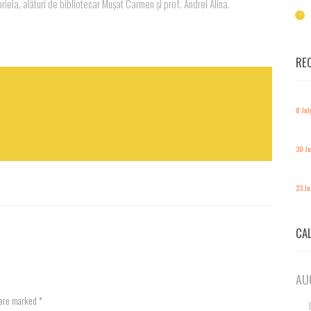
briela, alături de bibliotecar Mușat Carmen și prof. Andrei Alina.
RE
8 Jul
30 J
23 J
CA
AU
 are marked *