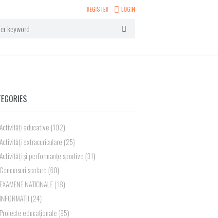
REGISTER
LOGIN
TEGORIES
Activități educative
(102)
Activități extracuriculare
(25)
Activități și performanțe sportive
(31)
Concursuri scolare
(60)
EXAMENE NATIONALE
(18)
INFORMAȚII
(24)
Proiecte educaționale
(95)