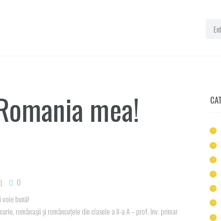
 ,Romania mea!
CA
0
 voie bună!
urie, românașii și româncuțele din clasele a II-a A – prof. înv. primar