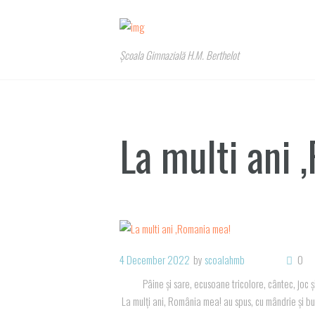
Școala Gimnazială H.M. Berthelot
La multi ani
4 December 2022
by
scoalahmb
0
Pâine și sare, ecusoane tricolore, cântec, joc și
La mulți ani, România mea! au spus, cu mândrie și buc