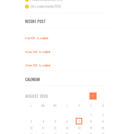
Știri și evenimente
(108)
RECENT POST
8 July 2026
by
scoalahmb
30 June 2026
by
scoalahmb
23 June 2026
by
scoalahmb
CALENDAR
AUGUST
2026
L
MA
MI
J
V
S
D
1
2
3
4
5
6
7
8
9
10
11
12
13
14
15
16