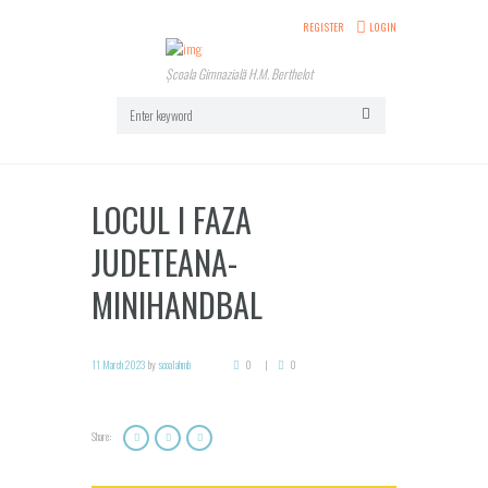
REGISTER
LOGIN
Școala Gimnazială H.M. Berthelot
LOCUL I FAZA
JUDETEANA-
MINIHANDBAL
11 March 2023
by
scoalahmb
0
0
Share: