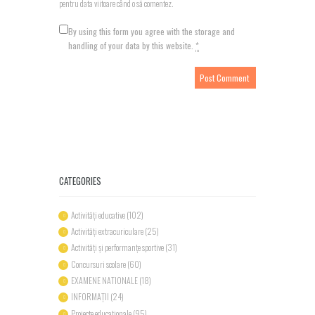
pentru data viitoare când o să comentez.
By using this form you agree with the storage and
handling of your data by this website.
*
CATEGORIES
Activități educative
(102)
Activități extracuriculare
(25)
Activități și performanțe sportive
(31)
Concursuri scolare
(60)
EXAMENE NATIONALE
(18)
INFORMAȚII
(24)
Proiecte educaționale
(95)