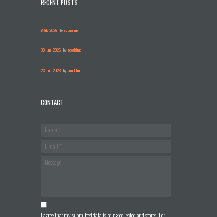
RECENT POSTS
8 July 2026
by
scoalahmb
30 June 2026
by
scoalahmb
23 June 2026
by
scoalahmb
CONTACT
I agree that my submitted data is being collected and stored. For