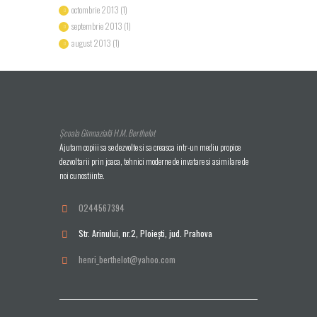
octombrie 2013
(1)
septembrie 2013
(1)
august 2013
(1)
Școala Gimnazială H.M. Berthelot
Ajutam copiii sa se dezvolte si sa creasca intr-un mediu propice
dezvoltarii prin joaca, tehnici moderne de invatare si asimilare de
noi cunostiinte.
0244567394
Str. Arinului, nr.2, Ploieşti, jud. Prahova
henri_berthelot@yahoo.com