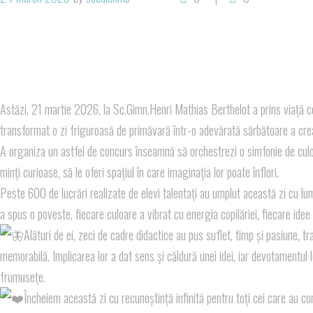
Astăzi, 21 martie 2026, la Sc.Gimn.Henri Mathias Berthelot a prins viață co
transformat o zi friguroasă de primăvară într-o adevărată sărbătoare a creat
A organiza un astfel de concurs înseamnă să orchestrezi o simfonie de culori, 
minți curioase, să le oferi spațiul în care imaginația lor poate înflori.
Peste 600 de lucrări realizate de elevi talentați au umplut această zi cu lumi
a spus o poveste, fiecare culoare a vibrat cu energia copilăriei, fiecare idee 
Alături de ei, zeci de cadre didactice au pus suflet, timp și pasiune, 
memorabilă. Implicarea lor a dat sens și căldură unei idei, iar devotamentul 
frumusețe.
Încheiem această zi cu recunoștință infinită pentru toți cei care au con