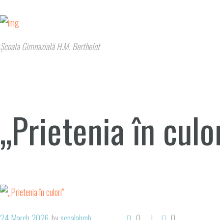
Școala Gimnazială H.M. Berthelot
„Prietenia în culo
24 March 2026
by
scoalahmb
0
0