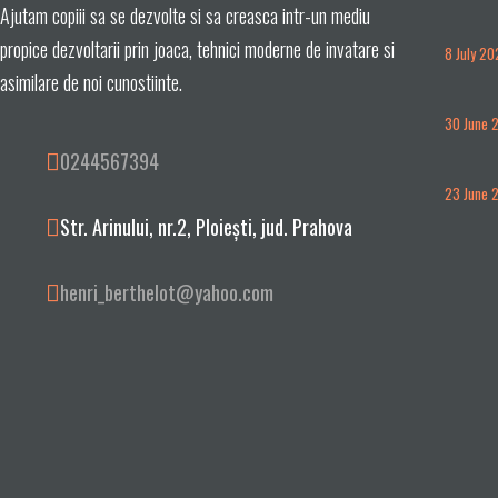
Ajutam copiii sa se dezvolte si sa creasca intr-un mediu
propice dezvoltarii prin joaca, tehnici moderne de invatare si
8 July 2
asimilare de noi cunostiinte.
30 June 
0244567394
23 June 
Str. Arinului, nr.2, Ploieşti, jud. Prahova
henri_berthelot@yahoo.com