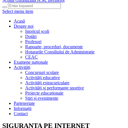
Școala Gimnazială H.M. Berthelot
Select menu item
Acasă
Despre noi
Istoricul școli
Dotări
Profesori
Rapoarte, proceduri, documente
Hotararile Consiliului de Administratie
CEAC
Examene naționale
Activități
Concursuri scolare
Activități educative
Activități extracuriculare
Activități și performanțe sportive
Proiecte educaționale
Știri și evenimente
Parteneriate
Informații
Contact
SIGURANTA PE INTERNET