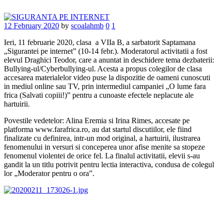
12 February 2020
by
scoalahmb
0
1
Ieri, 11 februarie 2020, clasa a VIIa B, a sarbatorit Saptamana
„Sigurantei pe internet” (10-14 febr.). Moderatorul activitatii a fost
elevul Draghici Teodor, care a anuntat in deschidere tema dezbaterii:
Bullying-ul/Cyberbullying-ul. Acesta a propus colegilor de clasa
accesarea materialelor video puse la dispozitie de oameni cunoscuti
in mediul online sau TV, prin intermediul campaniei „O lume fara
frica (Salvati copiii!)” pentru a cunoaste efectele neplacute ale
hartuirii.
Povestile vedetelor: Alina Eremia si Irina Rimes, accesate pe
platforma www.farafrica.ro, au dat startul discutiilor, ele fiind
finalizate cu definirea, intr-un mod original, a hartuirii, ilustrarea
fenomenului in versuri si conceperea unor afise menite sa stopeze
fenomenul violentei de orice fel. La finalul activitatii, elevii s-au
gandit la un titlu potrivit pentru lectia interactiva, condusa de colegul
lor „Moderator pentru o ora”.