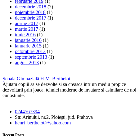
februarie 2019
(1)
decembrie 2018
(7)
noiembrie 2018
(1)
decembrie 2017
(1)
aprilie 2017
(1)
martie 2017
(1)
iunie 2016
(1)
ianuarie 2016
(1)
ianuarie 2015
(1)
octombrie 2013
(1)
septembrie 2013
(1)
august 2013
(1)
Școala Gimnazială H.M. Berthelot
Ajutam copiii sa se dezvolte si sa creasca intr-un mediu propice
dezvoltarii prin joaca, tehnici moderne de invatare si asimilare de noi
cunostiinte.
0244567394
Str. Arinului, nr.2, Ploieşti, jud. Prahova
henri_berthelot@yahoo.com
Recent Posts