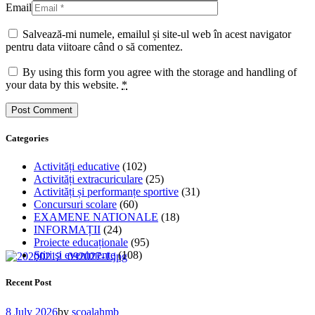
Email
Salvează-mi numele, emailul și site-ul web în acest navigator
pentru data viitoare când o să comentez.
By using this form you agree with the storage and handling of
your data by this website.
*
Categories
Activități educative
(102)
Activități extracuriculare
(25)
Activități și performanțe sportive
(31)
Concursuri scolare
(60)
EXAMENE NATIONALE
(18)
INFORMAȚII
(24)
Proiecte educaționale
(95)
Știri și evenimente
(108)
Recent Post
8 July 2026
by
scoalahmb