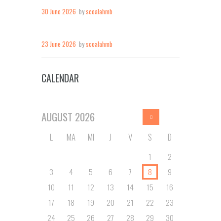
30 June 2026
by
scoalahmb
23 June 2026
by
scoalahmb
CALENDAR
AUGUST
2026
L
MA
MI
J
V
S
D
1
2
3
4
5
6
7
8
9
10
11
12
13
14
15
16
17
18
19
20
21
22
23
24
25
26
27
28
29
30