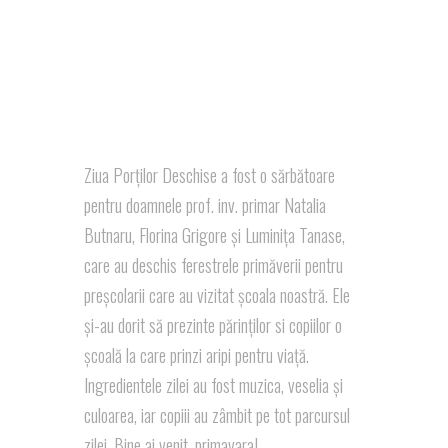
Ziua Porților Deschise a fost o sărbătoare
pentru doamnele prof. inv. primar Natalia
Butnaru, Florina Grigore și Luminița Tanase,
care au deschis ferestrele primăverii pentru
preșcolarii care au vizitat școala noastră. Ele
și-au dorit să prezinte părinților si copiilor o
școală la care prinzi aripi pentru viață.
Ingredientele zilei au fost muzica, veselia și
culoarea, iar copiii au zâmbit pe tot parcursul
zilei. Bine ai venit, primavara!