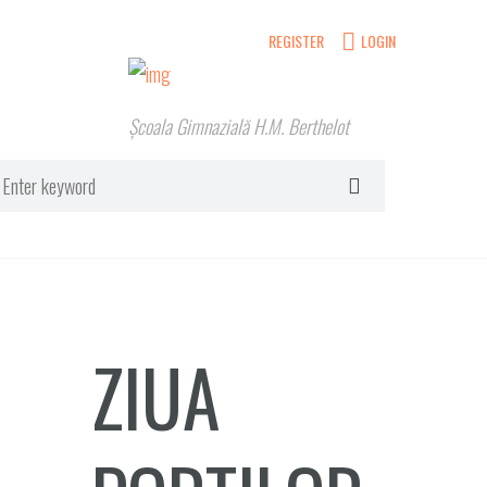
REGISTER
LOGIN
Școala Gimnazială H.M. Berthelot
ZIUA