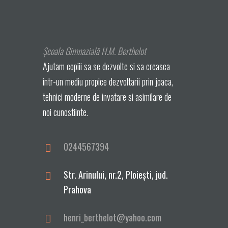
Școala Gimnazială H.M. Berthelot
Ajutam copiii sa se dezvolte si sa creasca
intr-un mediu propice dezvoltarii prin joaca,
tehnici moderne de invatare si asimilare de
noi cunostiinte.
0244567394
Str. Arinului, nr.2, Ploieşti, jud.
Prahova
henri_berthelot@yahoo.com