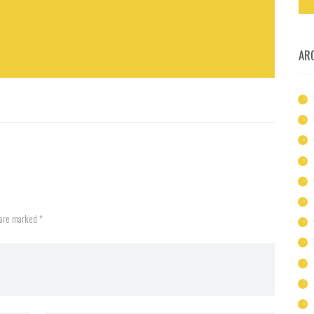
AR
 are marked *