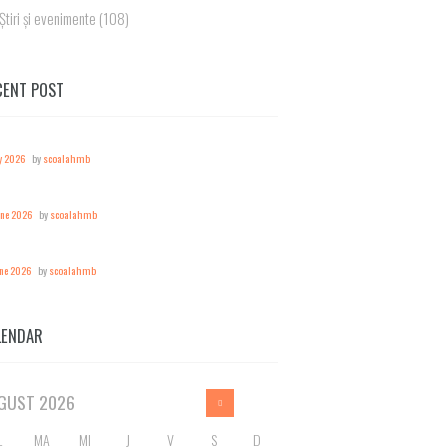
Știri și evenimente
(108)
CENT POST
y 2026
by
scoalahmb
une 2026
by
scoalahmb
une 2026
by
scoalahmb
LENDAR
GUST
2026
L
MA
MI
J
V
S
D