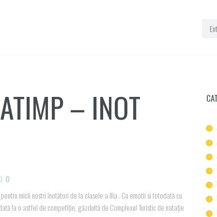
ATIMP – INOT
CA
0
tru micii nostri înotători de la clasele a IIIa . Cu emotii si totodată cu
 dată la o astfel de competiție, găzduită de Complexul Turistic de natație