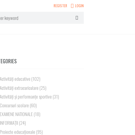
REGISTER
LOGIN
TEGORIES
Activități educative
(102)
Activități extracuriculare
(25)
Activități și performanțe sportive
(31)
Concursuri scolare
(60)
EXAMENE NATIONALE
(18)
INFORMAȚII
(24)
Proiecte educaționale
(95)