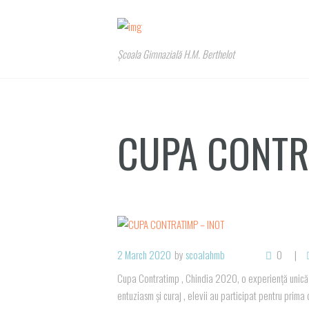
Școala Gimnazială H.M. Berthelot
CUPA CONTR
2 March 2020
by
scoalahmb
0
Cupa Contratimp , Chindia 2020, o experiență unică pen
entuziasm și curaj , elevii au participat pentru prima