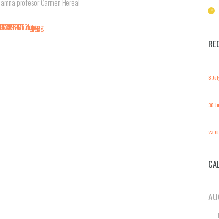
i, doamna profesor Carmen Herea!
RE
8 Jul
30 J
23 J
CA
AU