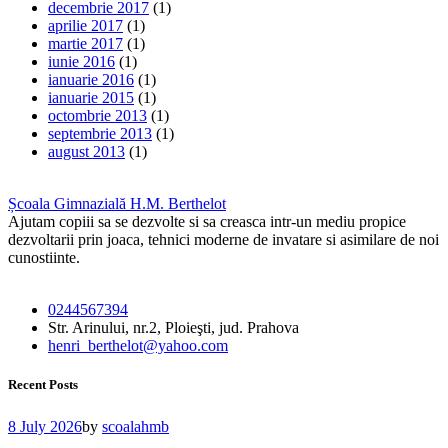
decembrie 2017
(1)
aprilie 2017
(1)
martie 2017
(1)
iunie 2016
(1)
ianuarie 2016
(1)
ianuarie 2015
(1)
octombrie 2013
(1)
septembrie 2013
(1)
august 2013
(1)
Școala Gimnazială H.M. Berthelot
Ajutam copiii sa se dezvolte si sa creasca intr-un mediu propice
dezvoltarii prin joaca, tehnici moderne de invatare si asimilare de noi
cunostiinte.
0244567394
Str. Arinului, nr.2, Ploieşti, jud. Prahova
henri_berthelot@yahoo.com
Recent Posts
8 July 2026
by
scoalahmb