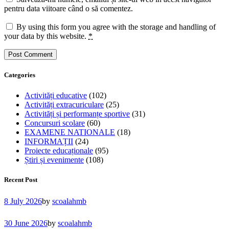
pentru data viitoare când o să comentez.
By using this form you agree with the storage and handling of
your data by this website.
*
Categories
Activități educative
(102)
Activități extracuriculare
(25)
Activități și performanțe sportive
(31)
Concursuri scolare
(60)
EXAMENE NATIONALE
(18)
INFORMAȚII
(24)
Proiecte educaționale
(95)
Știri și evenimente
(108)
Recent Post
8 July 2026
by
scoalahmb
30 June 2026
by
scoalahmb