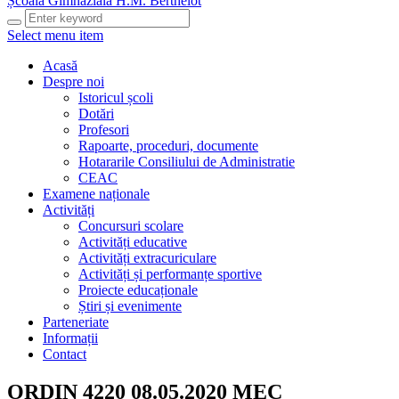
Școala Gimnazială H.M. Berthelot
Select menu item
Acasă
Despre noi
Istoricul școli
Dotări
Profesori
Rapoarte, proceduri, documente
Hotararile Consiliului de Administratie
CEAC
Examene naționale
Activități
Concursuri scolare
Activități educative
Activități extracuriculare
Activități și performanțe sportive
Proiecte educaționale
Știri și evenimente
Parteneriate
Informații
Contact
ORDIN 4220 08.05.2020 MEC